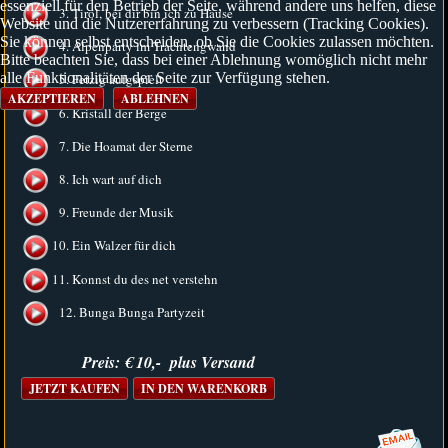
essenziell für den Betrieb der Seite, während andere uns helfen, diese
3. Tirol, bei dir bin ich zu Hause
Website und die Nutzererfahrung zu verbessern (Tracking Cookies).
Sie können selbst entscheiden, ob Sie die Cookies zulassen möchten.
4. Alpenparty im Trachtengwand
Bitte beachten Sie, dass bei einer Ablehnung womöglich nicht mehr
alle Funktionalitäten der Seite zur Verfügung stehen.
5. Fetzig aufgspielt
AKZEPTIEREN
ABLEHNEN
6. Kristall der Berge
7. Die Hoamat der Sterne
8. Ich wart auf dich
9. Freunde der Musik
10. Ein Walzer für dich
11. Konnst du des net verstehn
12. Bunga Bunga Partyzeit
Preis: € 10,- plus Versand
JETZT KAUFEN
IN DEN WARENKORB