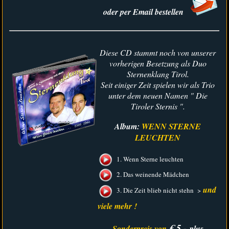
oder per Email bestellen
Diese CD stammt noch von unserer
vorherigen Besetzung als Duo
Sternenklang Tirol.
Seit einiger Zeit spielen wir als Trio
unter dem neuen Namen " Die
Tiroler Sternis ".
Album:
WENN STERNE
LEUCHTEN
1. Wenn Sterne leuchten
2. Das weinende Mädchen
und
3. Die Zeit blieb nicht stehn >
viele mehr !
€ 5,-
Sonderpreis von
plus