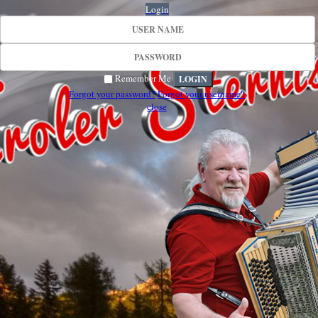
Login
Remember Me
Forgot your password?
Forgot your username?
close