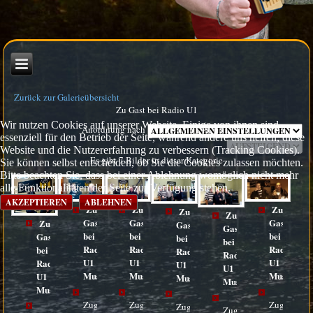
Zurück zur Galerieübersicht
Zu Gast bei Radio U1
Wir nutzen Cookies auf unserer Website. Einige von ihnen sind
Anordnung nach
essenziell für den Betrieb der Seite, während andere uns helfen, diese
Website und die Nutzererfahrung zu verbessern (Tracking Cookies).
Es gibt 7 Bilder in dieser Kategorie
Sie können selbst entscheiden, ob Sie die Cookies zulassen möchten.
Bitte beachten Sie, dass bei einer Ablehnung womöglich nicht mehr
alle Funktionalitäten der Seite zur Verfügung stehen.
AKZEPTIEREN
ABLEHNEN
Zu
Zu
Zu
Zu
Zu
Gast
Gast
Gast
Zu
Gast
Gast
bei
bei
bei
Gast
bei
bei
Radio
Radio
Radio
bei
Radio
Radio
U1
U1
U1
Radio
U1
U1
Musikstund_2
Musikstund_3
Musikstun
U1
Musikstund_4
Musikstund_5
Musikstund_1
Zugriffe:
Zugriffe:
Zugriffe:
Zugriffe:
Zugriffe: