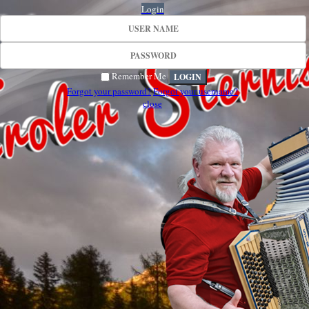
Login
Remember Me
Forgot your password?
Forgot your username?
close