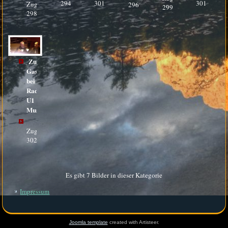
2943
3010
3014
Zugriffe:
2965
2990
2985
Zu
Gast
bei
Radio
U1
Musikstund_7
Zugriffe:
3029
Es gibt 7 Bilder in dieser Kategorie
Impressum
Joomla template
created with Artisteer.