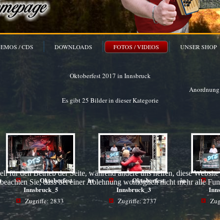
EMOS / CDS
DOWNLOADS
FOTOS / VIDEOS
UNSER SHOP
Oktoberfest 2017 in Innsbruck
Anordnung
Es gibt 25 Bilder in dieser Kategorie
ell für den Betrieb der Seite, während andere uns helfen, diese Websit
n
Oktoberfest in
Oktoberfest in
 beachten Sie, dass bei einer Ablehnung womöglich nicht mehr alle Funk
Innsbruck_5
Innsbruck_3
Inn
Zugriffe: 2833
Zugriffe: 2737
Zug