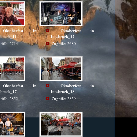
Oktoberfest in
Oktoberfest in
sbruck_11
Innsbruck_12
riffe: 2714
Zugriffe: 2680
Oktoberfest in
Oktoberfest in
sbruck_17
Innsbruck_18
riffe: 2852
Zugriffe: 2859