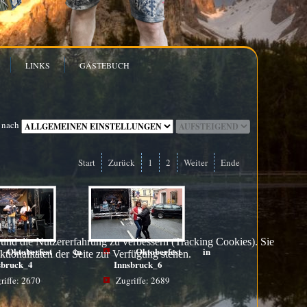
LINKS
GÄSTEBUCH
 nach
Start
Zurück
1
2
Weiter
Ende
e und die Nutzererfahrung zu verbessern (Tracking Cookies). Sie
Oktoberfest in
Oktoberfest in
tionalitäten der Seite zur Verfügung stehen.
sbruck_4
Innsbruck_6
riffe: 2670
Zugriffe: 2689