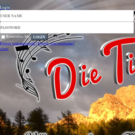
Login
Remember Me
Forgot your password?
Forgot your username?
close