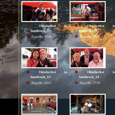
Oktoberfest in
Oktoberfest i
Innsbruck_7
Innsbruck_8
Zugriffe: 2708
Zugriffe: 2607
Oktoberfest in
Oktoberfest i
Innsbruck_13
Innsbruck_14
Zugriffe: 2647
Zugriffe: 2730