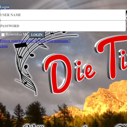
Login
Remember Me
Forgot your password?
Forgot your username?
close